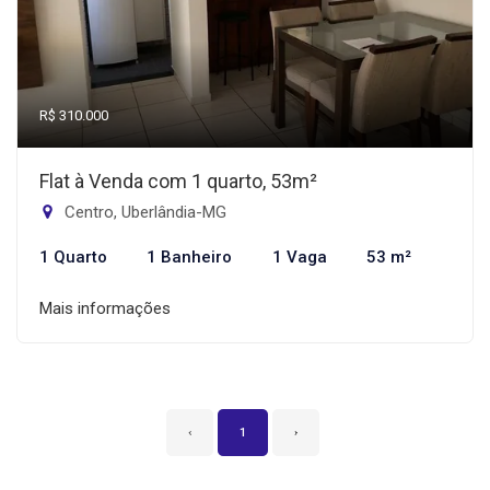
R$ 310.000
Flat à Venda com 1 quarto, 53m²
Centro, Uberlândia-MG
1 Quarto
1 Banheiro
1 Vaga
53 m²
Mais informações
‹
1
›