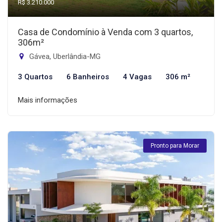
R$ 3.210.000
Casa de Condomínio à Venda com 3 quartos,
306m²
Gávea, Uberlândia-MG
3 Quartos
6 Banheiros
4 Vagas
306 m²
Mais informações
Pronto para Morar