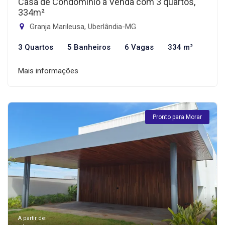
Casa de Condomínio à Venda com 3 quartos,
334m²
Granja Marileusa, Uberlândia-MG
3 Quartos
5 Banheiros
6 Vagas
334 m²
Mais informações
Pronto para Morar
A partir de: