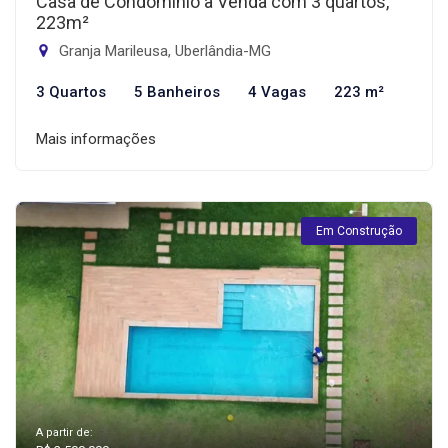
Casa de Condomínio à Venda com 3 quartos,
223m²
Granja Marileusa, Uberlândia-MG
3 Quartos
5 Banheiros
4 Vagas
223 m²
Mais informações
Em Construção
A partir de: