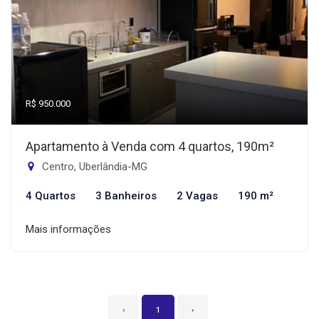
R$ 950.000
Apartamento à Venda com 4 quartos, 190m²
Centro, Uberlândia-MG
4 Quartos
3 Banheiros
2 Vagas
190 m²
Mais informações
‹
1
›