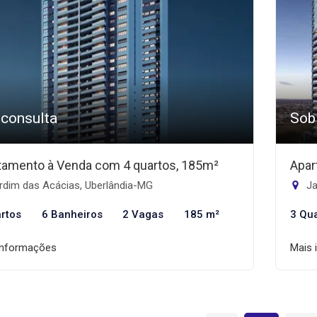
 consulta
Sob
tamento à Venda com 4 quartos, 185m²
Apar
rdim das Acácias, Uberlândia-MG
Ja
rtos
6 Banheiros
2 Vagas
185 m²
3 Qu
informações
Mais 