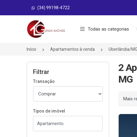
(34) 99198-4722
Página inicial
Todas as categorias
Início
Apartamentos à venda
Uberlândia/M
2 Ap
Filtrar
MG
Transação
Ordenar
Tipos de imóvel