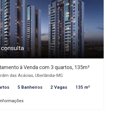
 consulta
tamento à Venda com 3 quartos, 135m²
rdim das Acácias, Uberlândia-MG
artos
5 Banheiros
2 Vagas
135 m²
informações