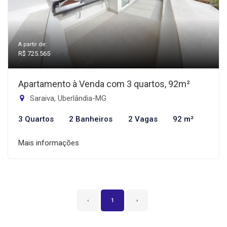
A partir de:
R$ 725.565
Apartamento à Venda com 3 quartos, 92m²
Saraiva, Uberlândia-MG
3 Quartos
2 Banheiros
2 Vagas
92 m²
Mais informações
‹
1
›