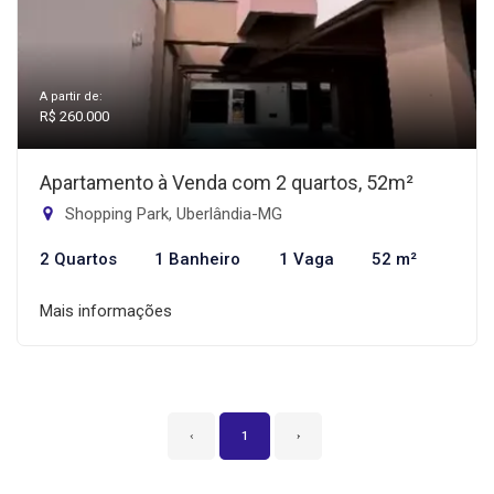
A partir de:
R$ 260.000
Apartamento à Venda com 2 quartos, 52m²
Shopping Park, Uberlândia-MG
2 Quartos
1 Banheiro
1 Vaga
52 m²
Mais informações
‹
1
›