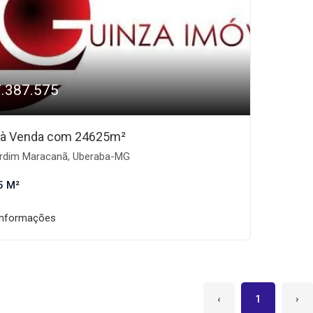
7.387.575
 à Venda com 24625m²
rdim Maracanã, Uberaba-MG
5 M²
informações
‹
1
›