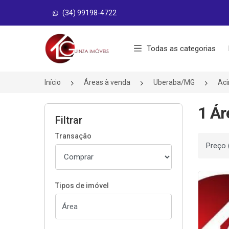
(34) 99198-4722
Página inicial
Todas as categorias
Início
Áreas à venda
Uberaba/MG
Aci
1 Ár
Filtrar
Transação
Ordenar
Tipos de imóvel