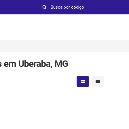
es em Uberaba, MG
Mostrar resultados em 
Mostrar resultad