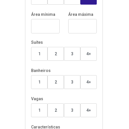
Área mínima
Área máxima
Suítes
1
2
3
4+
Banheiros
1
2
3
4+
Vagas
1
2
3
4+
Características