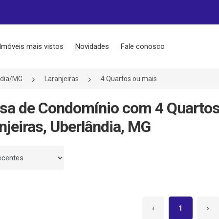
Imóveis mais vistos
Novidades
Fale conosco
ndia/MG
Laranjeiras
4 Quartos ou mais
sa de Condomínio com 4 Quartos
njeiras, Uberlândia, MG
 por
‹
1
›