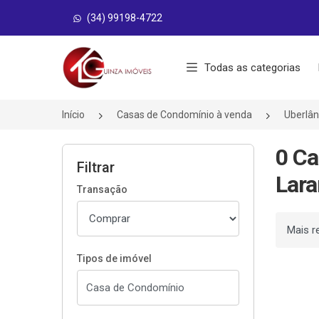
(34) 99198-4722
Página inicial
Todas as categorias
Início
Casas de Condomínio à venda
Uberlâ
0 Ca
Filtrar
Lara
Transação
Ordenar
Tipos de imóvel