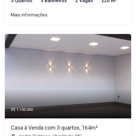
3 Quartos
3 Banheiros
2 Vagas
220 m²
Mais informações
R$ 1.150.000
Casa à Venda com 3 quartos, 164m²