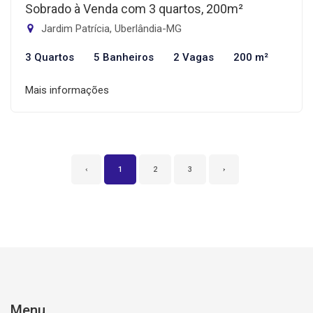
Sobrado à Venda com 3 quartos, 200m²
Jardim Patrícia, Uberlândia-MG
3 Quartos
5 Banheiros
2 Vagas
200 m²
Mais informações
‹
1
2
3
›
Menu