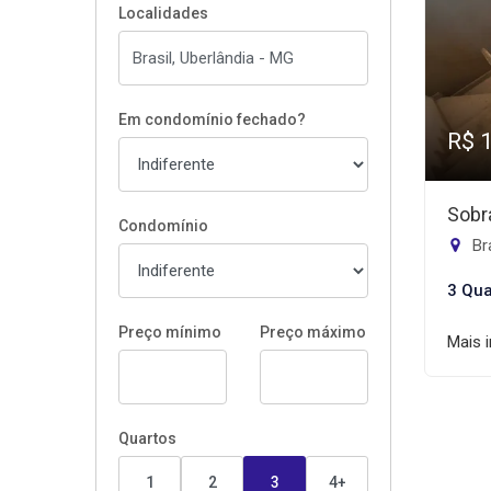
Localidades
Em condomínio fechado?
R$ 
Sobr
Condomínio
Bra
3 Qua
Preço mínimo
Preço máximo
Mais 
Quartos
1
2
3
4+