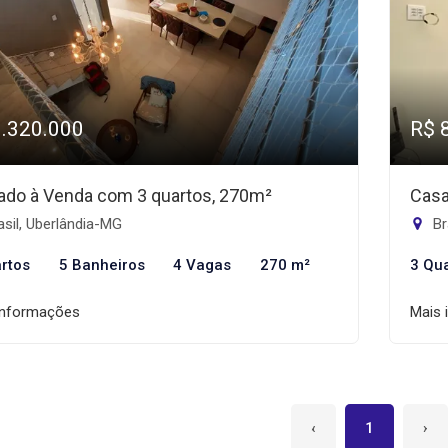
1.320.000
R$ 
ado à Venda com 3 quartos, 270m²
Casa
sil, Uberlândia-MG
Br
rtos
5 Banheiros
4 Vagas
270 m²
3 Qu
informações
Mais 
‹
1
›