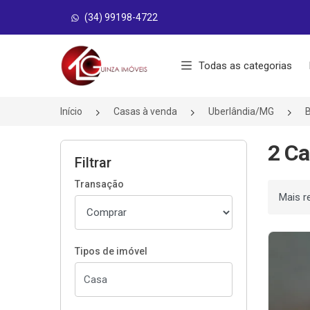
(34) 99198-4722
Página inicial
Todas as categorias
Início
Casas à venda
Uberlândia/MG
B
2 Ca
Filtrar
Transação
Ordenar
Tipos de imóvel