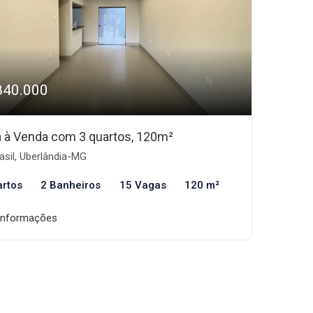
840.000
 à Venda com 3 quartos, 120m²
asil, Uberlândia-MG
artos
2 Banheiros
15 Vagas
120 m²
informações