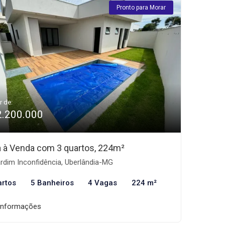
Pronto para Morar
r de:
2.200.000
 à Venda com 3 quartos, 224m²
rdim Inconfidência, Uberlândia-MG
artos
5 Banheiros
4 Vagas
224 m²
informações