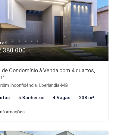
r de:
2.380.000
 de Condomínio à Venda com 4 quartos,
m²
rdim Inconfidência, Uberlândia-MG
artos
5 Banheiros
4 Vagas
238 m²
informações