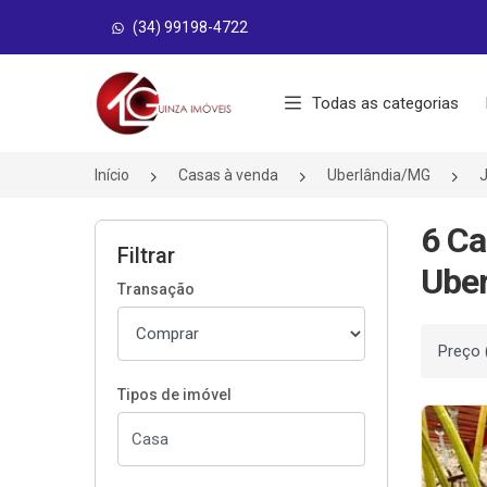
(34) 99198-4722
Página inicial
Todas as categorias
Início
Casas à venda
Uberlândia/MG
J
6 Ca
Filtrar
Uber
Transação
Ordenar
Tipos de imóvel