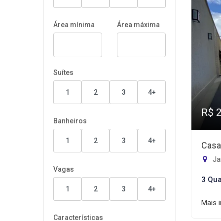
Área mínima
Área máxima
Suítes
1
2
3
4+
R$ 
Banheiros
1
2
3
4+
Casa
Jar
Vagas
3 Qua
1
2
3
4+
Mais 
Características