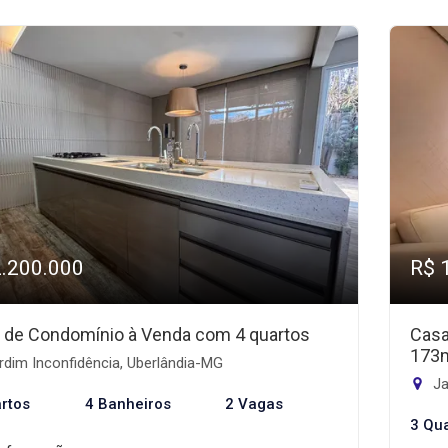
2.200.000
R$ 
 de Condomínio à Venda com 4 quartos
Casa
173
dim Inconfidência, Uberlândia-MG
Ja
rtos
4 Banheiros
2 Vagas
3 Qu