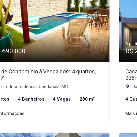
A parti
2.690.000
R$ 
 de Condomínio à Venda com 4 quartos,
Casa
m²
238
dim Inconfidência, Uberlândia-MG
Ja
rtos
4 Banheiros
4 Vagas
280 m²
4 Qu
informações
Mais 