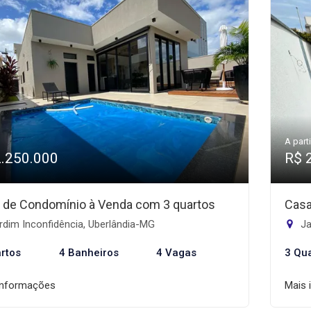
A parti
2.250.000
R$ 
 de Condomínio à Venda com 3 quartos
Casa
dim Inconfidência, Uberlândia-MG
Ja
rtos
4 Banheiros
4 Vagas
3 Qu
informações
Mais 