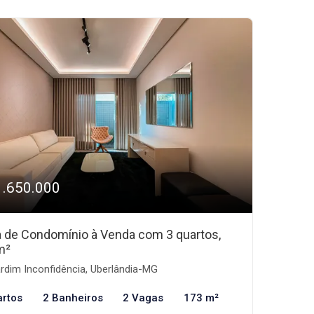
1.650.000
 de Condomínio à Venda com 3 quartos,
m²
rdim Inconfidência, Uberlândia-MG
artos
2 Banheiros
2 Vagas
173 m²