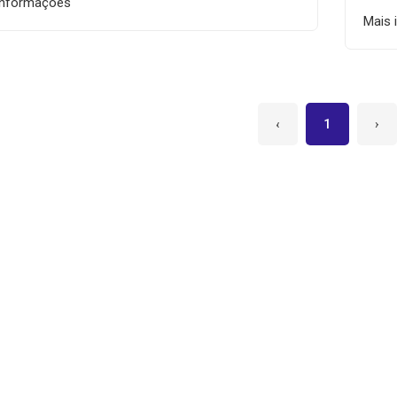
informações
Mais 
‹
1
›