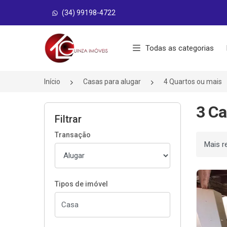
(34) 99198-4722
Página inicial
Todas as categorias
Início
Casas para alugar
4 Quartos ou mais
3 Ca
Filtrar
Transação
Ordenar
Tipos de imóvel