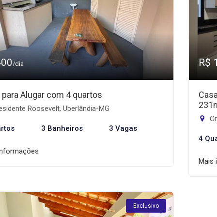
400
R$ 
/dia
 para Alugar com 4 quartos
Casa
231
esidente Roosevelt, Uberlândia-MG
Gr
rtos
3 Banheiros
3 Vagas
4 Qu
informações
Mais 
Exclusivo