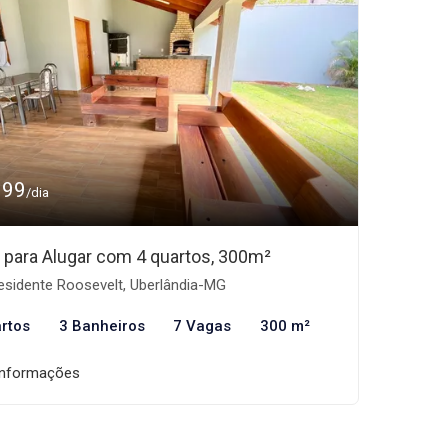
999
/dia
 para Alugar com 4 quartos, 300m²
esidente Roosevelt, Uberlândia-MG
rtos
3 Banheiros
7 Vagas
300 m²
informações