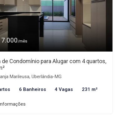
17.000
/mês
 de Condomínio para Alugar com 4 quartos,
m²
anja Marileusa, Uberlândia-MG
artos
6 Banheiros
4 Vagas
231 m²
informações