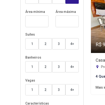
Área mínima
Área máxima
Suítes
R$ 
1
2
3
4+
Banheiros
Casa
Pr
1
2
3
4+
4 Qua
Vagas
Mais 
1
2
3
4+
Características