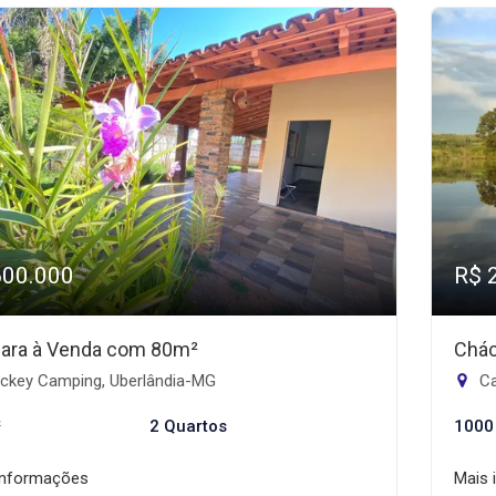
600.000
R$ 
ara à Venda com 80m²
Chác
ckey Camping, Uberlândia-MG
Ca
²
2 Quartos
1000
informações
Mais 