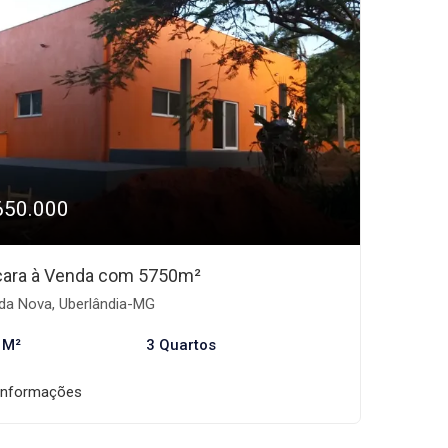
650.000
ara à Venda com 5750m²
da Nova, Uberlândia-MG
 M²
3 Quartos
informações