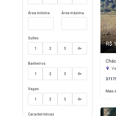
Área mínima
Área máxima
Suítes
R$ 
1
2
3
4+
Chác
Banheiros
Va
1
2
3
4+
3717
Vagas
Mais 
1
2
3
4+
Características