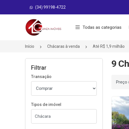
(34) 99198-4722
Página inicial
Todas as categorias
Início
Chácaras à venda
Até R$ 1,9 milhão
9 Ch
Filtrar
Transação
Ordenar
Tipos de imóvel