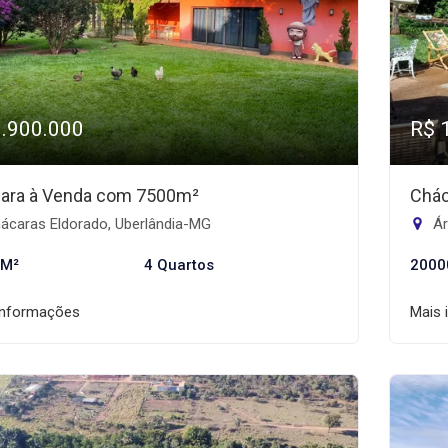
1.900.000
R$ 
ara à Venda com 7500m²
Chác
ácaras Eldorado, Uberlândia-MG
Ár
 M²
4 Quartos
2000
informações
Mais 