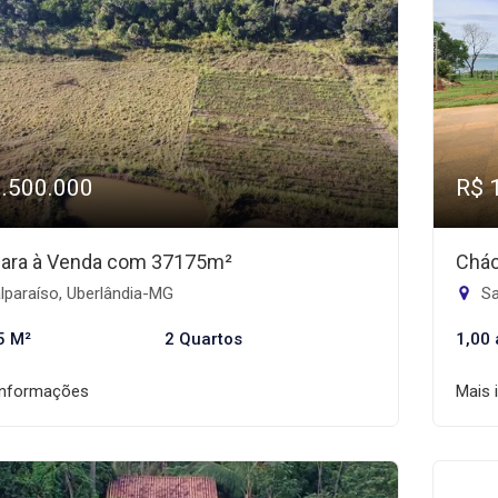
1.500.000
R$ 
ara à Venda com 37175m²
Chác
lparaíso, Uberlândia-MG
Sa
5 M²
2 Quartos
1,00 
informações
Mais 