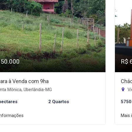
950.000
R$ 
ara à Venda com 9ha
Chác
nta Mônica, Uberlândia-MG
Vi
hectares
2 Quartos
5750
informações
Mais 