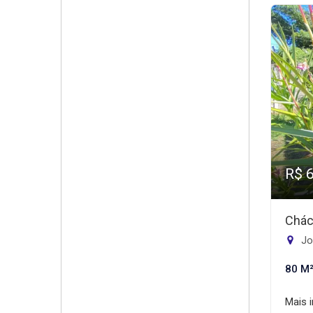
R$ 
Chác
Jo
80 M
Mais 