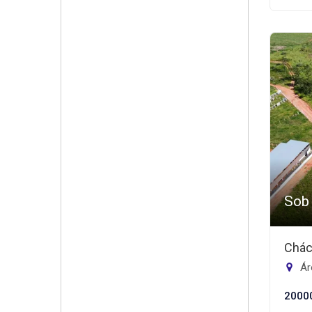
Sob
Chác
Áre
2000