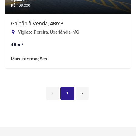
R$ 408.000
Galpão à Venda, 48m²
Vigilato Pereira, Uberlândia-MG
48 m²
Mais informações
‹
1
›