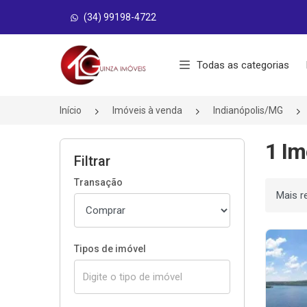
(34) 99198-4722
Página inicial
Todas as categorias
Início
Imóveis à venda
Indianópolis/MG
1 Im
Filtrar
Transação
Ordenar
Tipos de imóvel