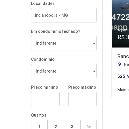
Localidades
A parti
Em condomínio fechado?
R$ 
Ranc
Condomínio
Re
525 
Preço mínimo
Preço máximo
Mais 
Quartos
1
2
3
4+