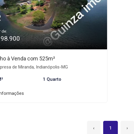
r de:
398.900
ho à Venda com 525m²
presa de Miranda, Indianópolis-MG
M²
1 Quarto
informações
‹
1
›