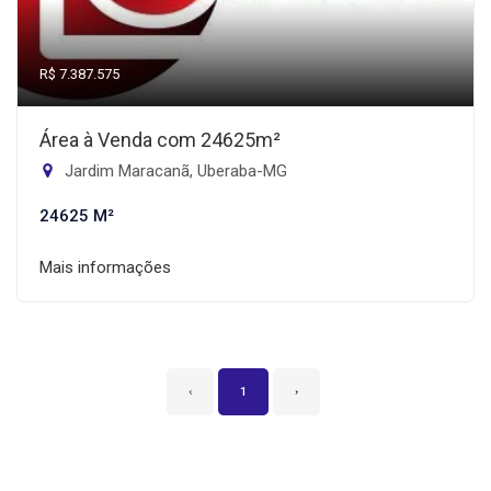
R$ 7.387.575
Área à Venda com 24625m²
Jardim Maracanã, Uberaba-MG
24625 M²
Mais informações
‹
1
›