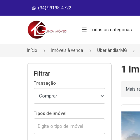
(34) 99198-4722
Página inicial
Todas as categorias
Início
Imóveis à venda
Uberlândia/MG
1 Im
Filtrar
Transação
Ordenar
Tipos de imóvel