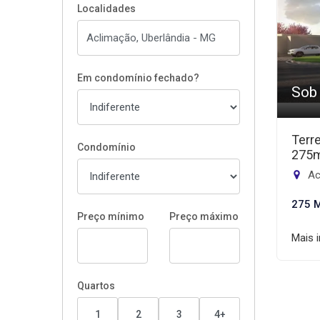
Localidades
Em condomínio fechado?
Sob
Terr
Condomínio
275
Ac
275 
Preço mínimo
Preço máximo
Mais 
Quartos
1
2
3
4+