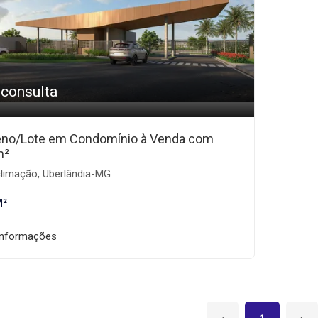
 consulta
eno/Lote em Condomínio à Venda com
m²
limação, Uberlândia-MG
M²
informações