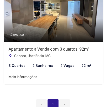
R$ 850.000
Apartamento à Venda com 3 quartos, 92m²
Cazeca, Uberlândia-MG
3 Quartos
2 Banheiros
2 Vagas
92 m²
Mais informações
‹
1
›