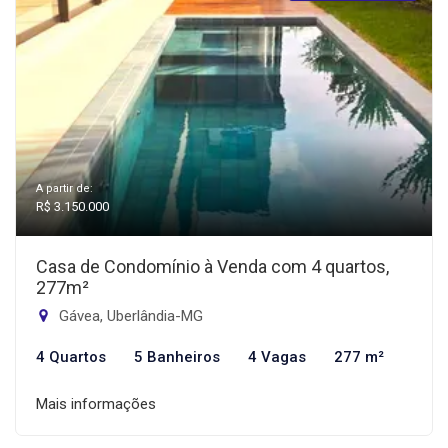
A partir de:
R$ 3.150.000
Casa de Condomínio à Venda com 4 quartos,
277m²
Gávea, Uberlândia-MG
4 Quartos
5 Banheiros
4 Vagas
277 m²
Mais informações