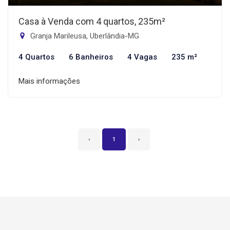
Casa à Venda com 4 quartos, 235m²
Granja Marileusa, Uberlândia-MG
4 Quartos
6 Banheiros
4 Vagas
235 m²
Mais informações
‹
1
›