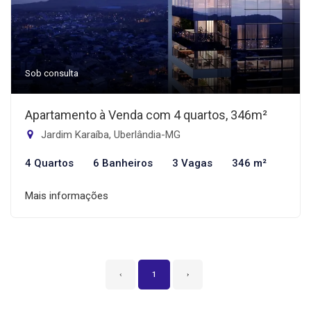
Sob consulta
Apartamento à Venda com 4 quartos, 346m²
Jardim Karaíba, Uberlândia-MG
4 Quartos
6 Banheiros
3 Vagas
346 m²
Mais informações
‹
1
›