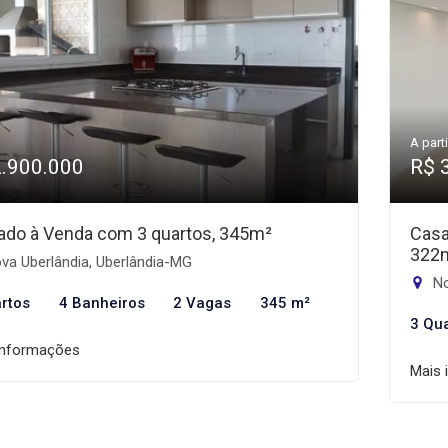
A parti
2.900.000
R$ 
ado à Venda com 3 quartos, 345m²
Casa
322
va Uberlândia, Uberlândia-MG
No
rtos
4 Banheiros
2 Vagas
345 m²
3 Qu
informações
Mais 