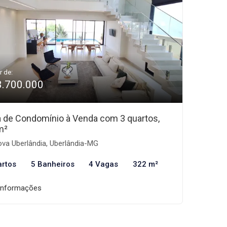
r de:
3.700.000
 de Condomínio à Venda com 3 quartos,
m²
va Uberlândia, Uberlândia-MG
artos
5 Banheiros
4 Vagas
322 m²
informações