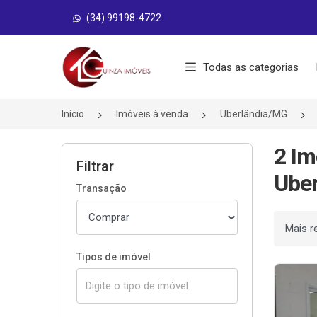
(34) 99198-4722
Página inicial
Todas as categorias
Início
Imóveis à venda
Uberlândia/MG
2 Im
Filtrar
Uber
Transação
Ordenar
Tipos de imóvel