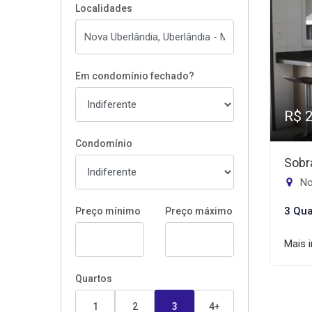
Localidades
Em condomínio fechado?
R$ 
Condomínio
Sobr
No
3 Qua
Preço mínimo
Preço máximo
Mais 
Quartos
1
2
3
4+