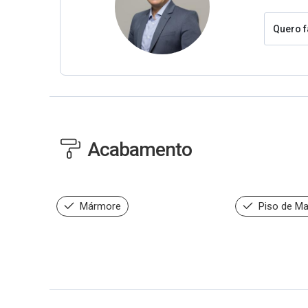
Quero f
Acabamento
Mármore
Piso de Ma