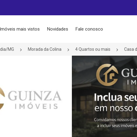
Imóveis mais vistos
Novidades
Fale conosco
ndia/MG
Morada da Colina
4 Quartos ou mais