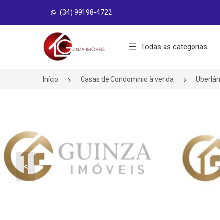
(34) 99198-4722
Página inicial
Todas as categorias
Início
Casas de Condomínio à venda
Uberlâ
<