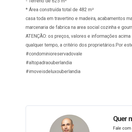
- ⁠Terreno de 625 m²
* Área construída total de 482 m²
casa toda em travertino e madeira, acabamentos mais
marcenaria de fabrica na area social cozinha e gourm
ATENÇÃO: os preços, valores e informações acima 
qualquer tempo, a critério dos proprietários.Por es
#condominioreservadovale
#altopadraouberlandia
#imoveisdeluxouberlandia
Quer 
Fale com 