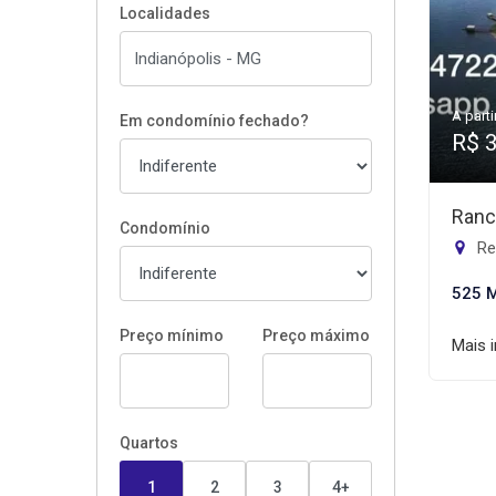
Localidades
A parti
Em condomínio fechado?
R$ 
Ranc
Condomínio
Re
525 
Preço mínimo
Preço máximo
Mais 
Quartos
1
2
3
4+