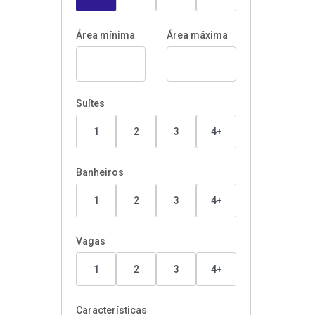
Área mínima
Área máxima
Suítes
1
2
3
4+
Banheiros
1
2
3
4+
Vagas
1
2
3
4+
Características