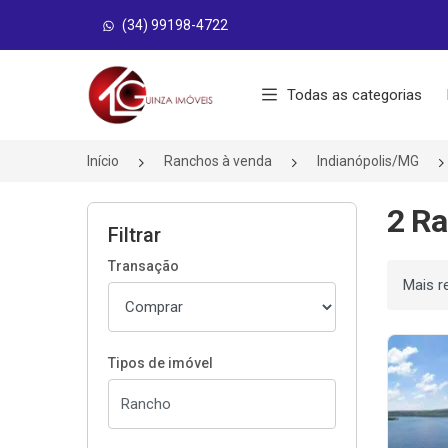
(34) 99198-4722
Página inicial
Todas as categorias
Início
Ranchos à venda
Indianópolis/MG
2 Ra
Filtrar
Transação
Ordenar
Tipos de imóvel