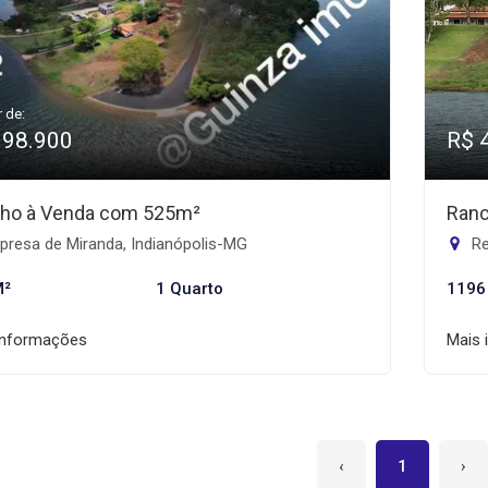
r de:
398.900
R$ 
ho à Venda com 525m²
Ranc
presa de Miranda, Indianópolis-MG
Re
M²
1 Quarto
1196
informações
Mais 
‹
1
›