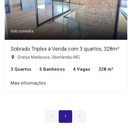
Sob consulta
Sobrado Triplex à Venda com 3 quartos, 328m²
Granja Marileusa, Uberlândia-MG
3 Quartos
5 Banheiros
4 Vagas
328 m²
Mais informações
‹
1
›