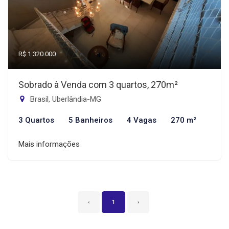
R$ 1.320.000
Sobrado à Venda com 3 quartos, 270m²
Brasil, Uberlândia-MG
3 Quartos
5 Banheiros
4 Vagas
270 m²
Mais informações
‹
1
›