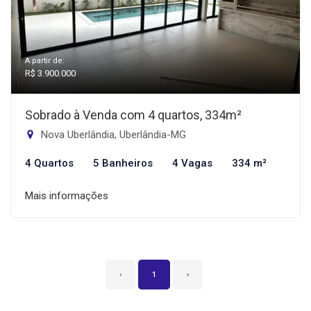
A partir de:
R$ 3.900.000
Sobrado à Venda com 4 quartos, 334m²
Nova Uberlândia, Uberlândia-MG
4 Quartos
5 Banheiros
4 Vagas
334 m²
Mais informações
‹
1
›