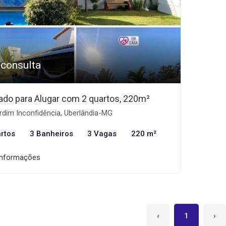
 consulta
ado para Alugar com 2 quartos, 220m²
dim Inconfidência, Uberlândia-MG
rtos
3 Banheiros
3 Vagas
220 m²
informações
‹
1
›