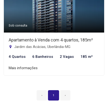
Sob consulta
Apartamento à Venda com 4 quartos, 185m²
Jardim das Acácias, Uberlândia-MG
4 Quartos
6 Banheiros
2 Vagas
185 m²
Mais informações
‹
1
›