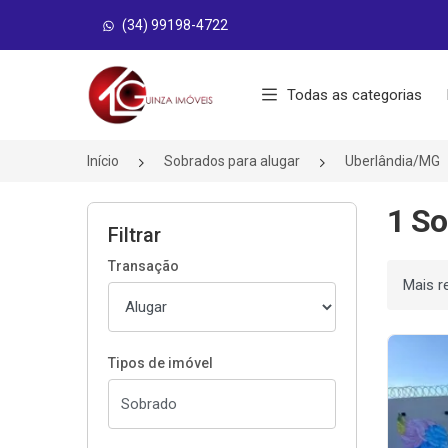
(34) 99198-4722
Página inicial
Todas as categorias
Início
Sobrados para alugar
Uberlândia/MG
1 So
Filtrar
Transação
Ordenar
Tipos de imóvel