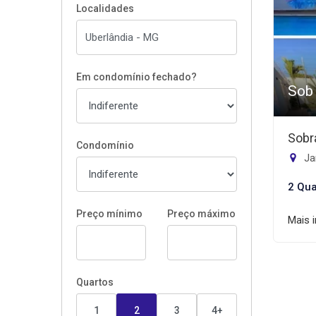
Localidades
Em condomínio fechado?
Sob
Sobr
Condomínio
Jar
2 Qua
Preço mínimo
Preço máximo
Mais 
Quartos
1
2
3
4+