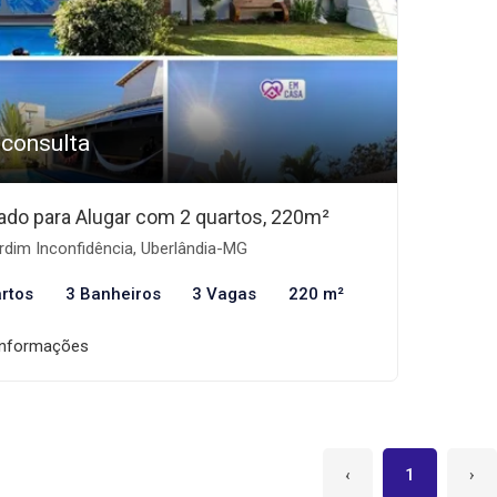
 consulta
ado para Alugar com 2 quartos, 220m²
dim Inconfidência, Uberlândia-MG
rtos
3 Banheiros
3 Vagas
220 m²
informações
‹
1
›