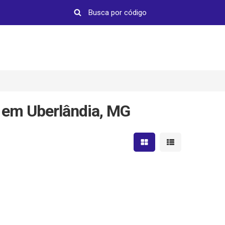
 em Uberlândia, MG
Mostrar resultados em 
Mostrar resultad